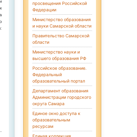
и
просвещения Российской
х
Федерации
а
Министерство образования
о
и науки Самарской области
:
Правительство Самарской
области
Министерство науки и
высшего образования РФ
Российское образование.
Федеральный
образовательный портал
Департамент образования
Администрации городского
округа Самара
Единое окно доступа к
образовательным
ресурсам
Единая коллекция