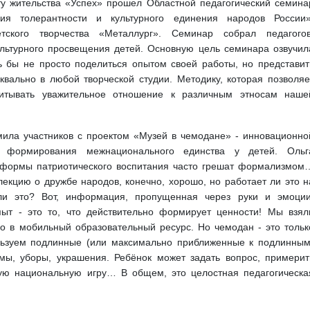
жительства «Успех» прошел Областной педагогический семина
ия толерантности и культурного единения народов России»
тского творчества «Металлург». Семинар собрал педагогов
ультурного просвещения детей. Основную цель семинара озвучил
 бы не просто поделиться опытом своей работы, но представит
квально в любой творческой студии. Методику, которая позволяе
питывать уважительное отношение к различным этносам наше
 участников с проектом «Музей в чемодане» - инновационно
и формирования межнационального единства у детей. Ольг
е формы патриотического воспитания часто грешат формализмом
лекцию о дружбе народов, конечно, хорошо, но работает ли это н
ли это? Вот, информация, пропущенная через руки и эмоции
ыт - это то, что действительно формирует ценности! Мы взял
о в мобильный образовательный ресурс. Но чемодан - это тольк
ьзуем подлинные (или максимально приближенные к подлинным
мы, уборы, украшения. Ребёнок может задать вопрос, примерит
ную национальную игру… В общем, это целостная педагогическа