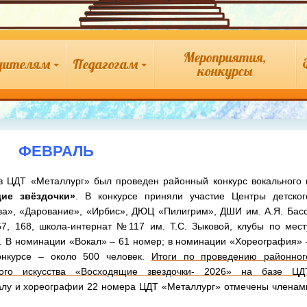
Мероприятия,
дителям
Педагогам
конкурсы
ФЕВРАЛЬ
ДТ «Металлург» был проведен районный конкурс вокального 
ие звёздочки»
. В конкурсе приняли участие Центры детског
ва», «Дарование», «Ирбис», ДЮЦ «Пилигрим», ДШИ им. А.Я. Басс
, 168, школа-интернат №117 им. Т.С. Зыковой, клубы по мест
. В номинации «Вокал» – 61 номер; в номинации «Хореография» 
онкурсе – около 500 человек.
Итоги по проведению районног
кого искусства «Восходящие звездочки- 2026» на базе ЦД
алу и хореографии 22 номера ЦДТ «Металлург» отмечены членам