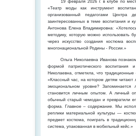
19 февраля 2026 г. в клубе по месту 
«Театр моды как инструмент воспитан
организованный педагогами Центра де
заинтересованных в теме воспитания и к
Антонова Елена Владимировна: «Хотелось
методику, которую можно использовать бу
через искусство создания костюма вос
многонациональной Родины - России.»
Ольга Николаевна Иванова познакомила
формой патриотического воспитания 
Николаевна, отметила, что традиционны
«Классный час, на котором детям читают 
эмоциональном уровне? Запоминается 
становится личным опытом. А личный оп
обычный старый чемодан и превратили ег
форма. Главное – содержание. Мы испол
реплики материальной культуры — костю
предмет костюма, поиграть в традицион
система, упакованная в мобильный кейс.»