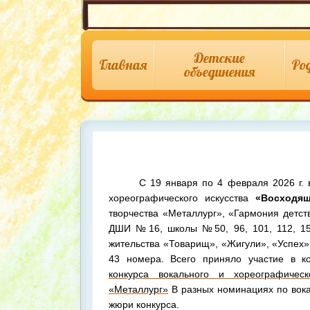
Детские
Главная
Ро
объединения
С 19 января по 4 февраля 2026 г. в Ц
хореографического искусства
«Восходящ
творчества «Металлург», «Гармония детст
ДШИ №16, школы №50, 96, 101, 112, 157
жительства «Товарищ», «Жигули», «Успех»
43 номера. Всего приняло участие в к
конкурса вокального и хореографичес
«Металлург»
В разных номинациях по вок
жюри конкурса.