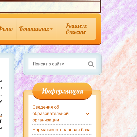
Решаем
Фото
Контакты
вместе
и
о
Информация
,
у
Сведения об
–
образовательной
о
организации
Т
и
Нормативно-правовая база