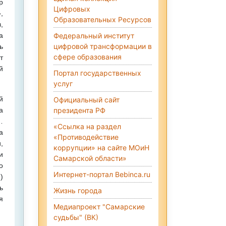
р
Цифровых
,
Образовательных Ресурсов
,
а
Федеральный институт
цифровой трансформации в
ь
сфере образования
т
й
Портал государственных
услуг
й
Официальный сайт
а
президента РФ
…
«Ссылка на раздел
а
«Противодействие
,
коррупции» на сайте МОиН
и
Самарской области»
о
Интернет-портал Bebinca.ru
)
ь
Жизнь города
я
Медиапроект "Самарские
судьбы" (ВК)