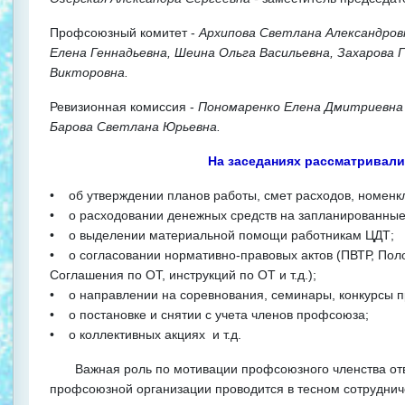
Профсоюзный комитет -
Архипова Светлана Александров
Елена Геннадьевна, Шеина Ольга Васильевна, Захарова 
Викторовна.
Ревизионная комиссия -
Пономаренко Елена Дмитриевна (
Барова Светлана Юрьевна.
На заседаниях рассматривал
• об утверждении планов работы, смет расходов, номенкла
• о расходовании денежных средств на запланированные
• о выделении материальной помощи работникам ЦДТ;
• о согласовании нормативно-правовых актов (ПВТР, По
Соглашения по ОТ, инструкций по ОТ и т.д.);
• о направлении на соревнования, семинары, конкурсы 
• о постановке и снятии с учета членов профсоюза;
• о коллективных акциях и т.д.
Важная роль по мотивации профсоюзного членства отво
профсоюзной организации проводится в тесном сотруднич