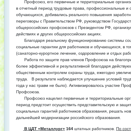
Профсоюз, его первичные и территориальные организац
в отчетный период трудовые права, профессиональные и 
обучающихся, добивались реального повышения заработн
переговоры с Правительством РФ, руководством Государс
общероссийских профсоюзов с Президентом РФ, организуя 
действиях и других общероссийских акциях.
Благодаря реальному функционированию системы социа
социальные гарантии для работников и обучающихся, в т
(санаторно-курортное лечение, оздоровление и отдых рабо
Работа по защите прав членов Профсоюза на благоприя
более эффективной и результативной благодаря действу
общественным контролем охраны труда, ежегодно увелич
труда. В результате наблюдается улучшение условий труд
года у нас травм не было). Активизировалось участие Пр
Профсоюза.
Профсоюз нацелил первичные и территориальные орган
период предстоит осуществить представительскую и защи
социальных гарантий работников образования, решать нов
дальнейшей модернизации российского образования.
В ЦДТ «Металлург»
164
штатных работников.
По сост