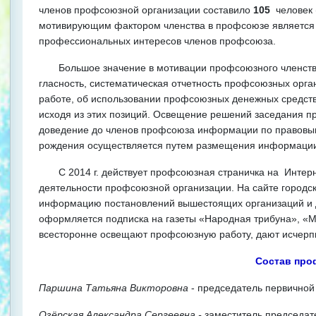
членов профсоюзной организации составило
105
человек 
мотивирующим фактором членства в профсоюзе является 
профессиональных интересов членов профсоюза.
Большое значение в мотивации профсоюзного членств
гласность, систематическая отчетность профсоюзных орг
работе, об использовании профсоюзных денежных средств
исходя из этих позиций. Освещение решений заседания п
доведение до членов профсоюза информации по правовым
рождения осуществляется путем размещения информаци
С 2014 г. действует профсоюзная страничка на Интерн
деятельности профсоюзной организации. На сайте городс
информацию постановлений вышестоящих организаций и др
оформляется подписка на газеты «Народная трибуна», «
всесторонне освещают профсоюзную работу, дают исчерп
Состав про
Паршина Татьяна Викторовна
- председатель первичной
Озёрская Александра Сергеевна -
заместитель
председат